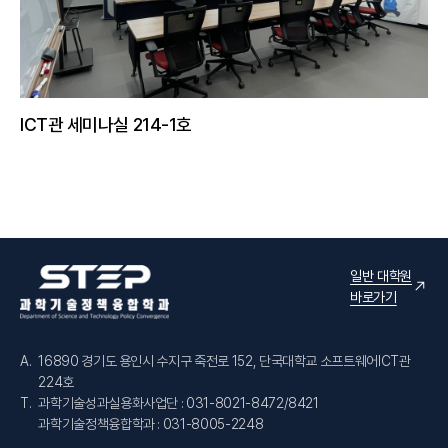
ICT관 세미나실 214-1호
일반 대학원
바로가기
A.
16890 경기도 용인시 수지구 죽전로 152, 단국대학교 소프트웨어ICT관
224호
T.
과학기술성과실용화사업단 : 031-8021-8472/8421
과학기술정책융합학과 : 031-8005-2248