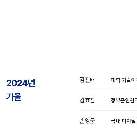
김진태
대학 기술이전
2024년
가을
김효철
정부출연연구
손영웅
국내 디지털 