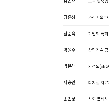
김민재
고객 맞춤형
김은성
과학기술분야
남준욱
기업의 특허
박윤주
산업기술 공
박은태
뇌전도(EEG
서승원
디지털 치료제(
송인상
사회 문제해