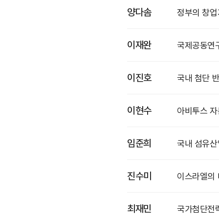
양다솜
정부의 창업
이재완
국제공동연구
이진호
국내 첨단 
이현수
아비투스 자
임준희
국내 섬유산
진수미
이스라엘의 
최재민
국가첨단전략