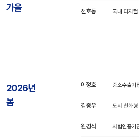
가을
전호동
국내 디지털
이정호
중소수출기업
2026년
봄
김종우
도시 친화형
원경식
시험인증기관