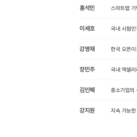
홍석민
스마트랩 기
이세호
국내 시험인
강영재
한국 오픈이
장민주
국내 액셀러
김인혜
중소기업의 
강지원
지속 가능한